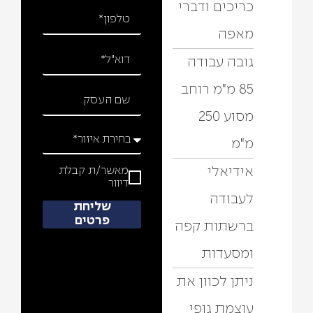
כריכים ודברי
מאפה
גובה עבודה
85 מ"מ רוחב
מסוע 250
מ"מ
אידיאלי
מאשר/ת קבלת
דיוור
לעבודה
שליחת
פרטים
ברשתות קפה
כתוב את הכותרת כאן
ומסעדות
ניתן לכוון את
עוצמת גופי