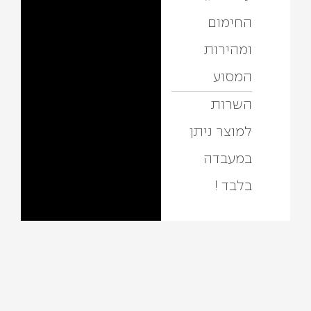
החימום
ומהירות
המסוע
השרות
למוצר ניתן
במעבדה
בלבד !