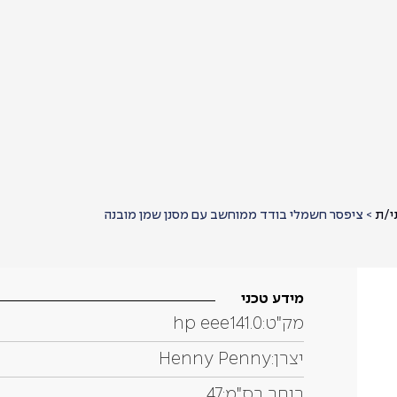
י/ת
>
ציפסר חשמלי בודד ממוחשב עם מסנן שמן מובנה
מידע טכני
מק"ט:
hp eee141.0
יצרן:
Henny Penny
רוחב בס"מ:
47