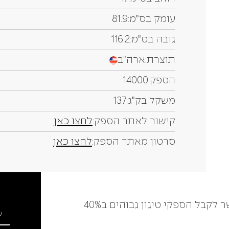
עומק בס"מ:
81.9
גובה בס"מ:
116.2
תוצרת:
ארה"ב
הספק:
14000
משקל בק"ג:
137
קישור לאתר הספק:
לחצו כאן
סרטון מאתר הספק:
לחצו כאן
אגן טיגון קטן יותר המאפשר לקבל הספקי טיגון גבוהים ב40%