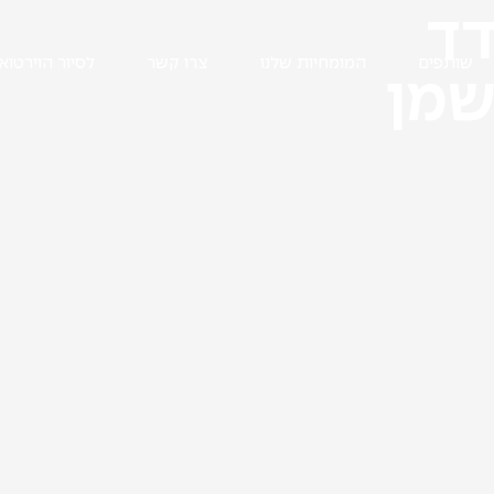
דד
שותפים
המומחיות שלנו
צרו קשר
לסיור הוירטואל
שמן