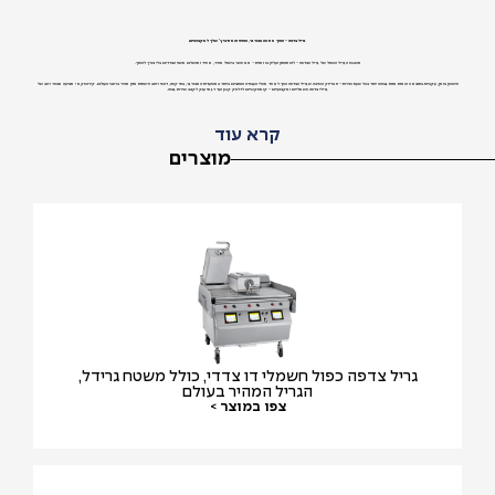
גריל צדפה - הפוך את ההמבורגר, הפניני והסנדביץ' שלך למקצועיים!
משטח הגריל הכפול של גריל הצדפה - לוח תחתון ועליון בו זמנית - מאפשר בישול מהיר, אחיד ומושלם משני הצדדים בלי צורך להפוך.
חיסכון בזמן, עקביות בתוצאה וכמות מנות גבוהה יותר בכל שעת שירות - זו בדיוק הסיבה שגריל הצדפה הפך לאחד מכלי העבודה הנפוצים ביותר במסעדות המבורגר, בתי קפה, דוכני רחוב ורשתות מזון מהיר ברחבי העולם. קירוסקאי מציעה מבחר רחב של
גרילי צדפה חשמליים ומקצועיים - קומפקטיים לדלפק קטן ועד דגמי ענק לקצב שירות גבוה.
קרא עוד
מוצרים
גריל צדפה כפול חשמלי דו צדדי, כולל משטח גרידל,
הגריל המהיר בעולם
צפו במוצר >