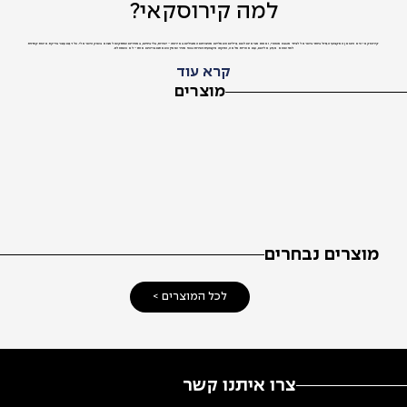
למה קירוסקאי?
קירוסקאי היא היבואן המקצועי הגדול ביותר בישראל לציוד מטבח מסחרי, ואנחנו מביאים לכם גרילים חשמליים מהיצרנים המובילים באירופה - ישירות, בלי ביניים, במחירים שתתקשו למצוא בשוק הישראלי. כל דגם עובר בדיקת איכות קפדנית
לפני שהוא מגיע אליכם, עם אחריות מלאה, התקנה מקצועית ושירות טכני מהיר שזמין כשאתם צריכים אותו - לא כשנוח לנו.
קרא עוד
מוצרים
מוצרים נבחרים
לכל המוצרים >
צרו איתנו קשר