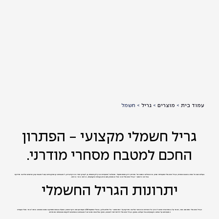
עמוד בית
>
מוצרים
>
גריל
>
חשמל
גריל חשמלי מקצועי - הפתרון
החכם למטבח מסחרי מודרני.
בעולם שבו כל שניה במטבח נספרת, הגריל החשמלי התעשייתי מציע את השילוב המנצח של מהירות, דיוק ונוחות תפעול. מושלם למסעדות שאין להן תשתית גז, לעסקי פופ-אפ וקייטרינג, למטבחים קומפקטיים וגם למטבחי ענק שרוצים שליטה מדויקת
בכל תא חימום - הגריל החשמלי הוא הכלי שמספק תוצאות עקביות ומקצועיות, ארוחה אחר ארוחה.
יתרונות הגריל החשמלי
הגריל החשמלי מתחמם מהר, שומר על טמפרטורה יציבה לאורך כל השירות ומאפשר שליטה מדויקת על רמת החום - בלי תלות בלחץ גז ובלי הפתעות ditë שעות העומס. ניקוי פשוט, הפעלה בטוחה ותחזוקה נמוכה הופכים אותו לאחד מכלי העבודה
המועדפים על שפים מקצועיים בכל העולם. בנוסף, הגריל החשמלי ידידותי יותר לסביבה, חוסך בפליטות ומתאים למטבחים שמחויבים לתקנות סביבתיות מחמירות.