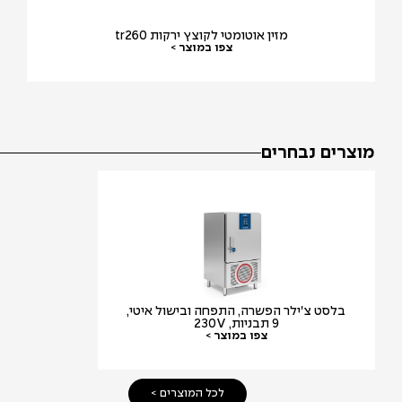
מזין אוטומטי לקוצץ ירקות tr260
צפו במוצר >
צרים נבחרים
בלסט צ'ילר הפשרה, התפחה ובישול איטי,
ציפסר חשמלי בוד
9 תבניות, 230V
שמן 
צפו במוצר >
צפו ב
לכל המוצרים >