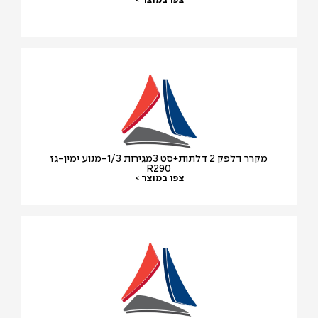
צפו במוצר >
מקרר דלפק 2 דלתות+סט 3מגירות 1/3-מנוע ימין-גז
R290
צפו במוצר >