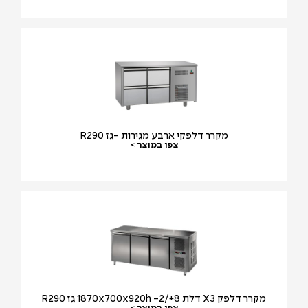
מקרר דלפקי ארבע מגירות -גז R290
צפו במוצר >
מקרר דלפק X3 דלת 1870x700x920h -2/+8 גז R290