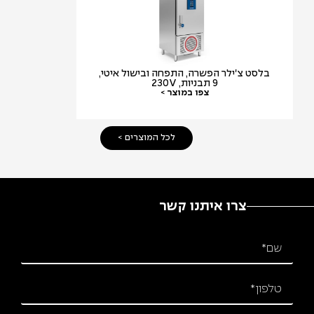
בלסט צ'ילר הפשרה, התפחה ובישול איטי,
ציפסר חשמלי בודד
9 תבניות, 230V
שמן מ
צפו במוצר >
צפו במ
לכל המוצרים >
צרו איתנו קשר