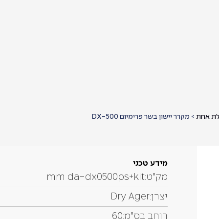
ת אחת
>
מקרר יישון בשר פרימיום 500-DX
מידע טכני
מק"ט:
mm da-dx0500ps+kit
יצרן:
Dry Ager
רוחב בס"מ:
60