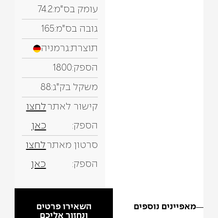
עומק בס"מ:
74.2
גובה בס"מ:
165
תוצרת:
גרמניה
הספק:
1800
משקל בק"ג:
88
קישור לאתר
לחצו
הספק:
כאן
סרטון מאתר
לחצו
הספק:
כאן
מאפיינים נוספים
השאירו פרטים
ונחזור אליכם