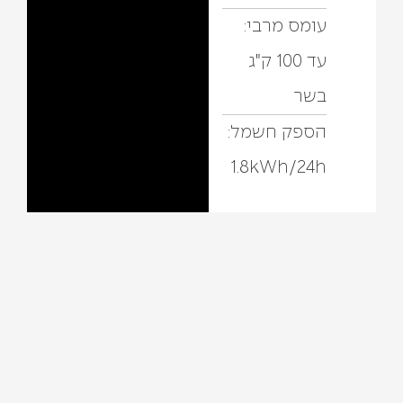
עומס מרבי:
עד 100 ק"ג
בשר
הספק חשמל:
1.8kWh/24h